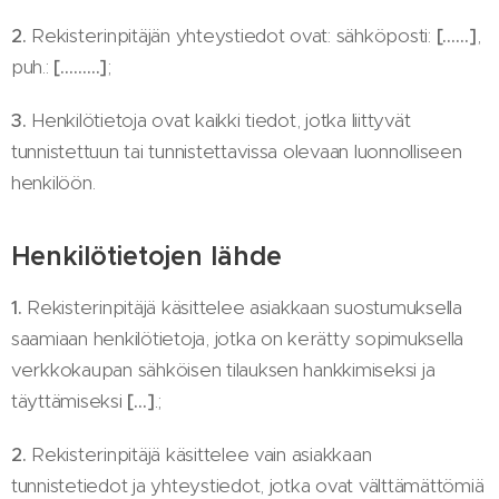
2.
Rekisterinpitäjän yhteystiedot ovat: sähköposti:
[……]
,
puh.:
[………]
;
3.
Henkilötietoja ovat kaikki tiedot, jotka liittyvät
tunnistettuun tai tunnistettavissa olevaan luonnolliseen
henkilöön.
Henkilötietojen lähde
1.
Rekisterinpitäjä käsittelee asiakkaan suostumuksella
saamiaan henkilötietoja, jotka on kerätty sopimuksella
verkkokaupan sähköisen tilauksen hankkimiseksi ja
täyttämiseksi
[…]
.;
2.
Rekisterinpitäjä käsittelee vain asiakkaan
tunnistetiedot ja yhteystiedot, jotka ovat välttämättömiä