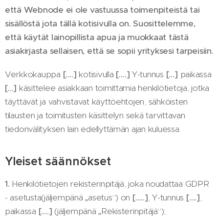
että Webnode ei ole vastuussa toimenpiteistä tai
sisällöstä jota tällä kotisivulla on. Suosittelemme,
että käytät lainopillista apua ja muokkaat tästä
asiakirjasta sellaisen, että se sopii yrityksesi tarpeisiin.
Verkkokauppa
[….]
kotisivulla
[….]
Y-tunnus
[…]
paikassa
[…]
käsittelee asiakkaan toimittamia henkilötietoja, jotka
täyttävät ja vahvistavat käyttöehtojen, sähköisten
tilausten ja toimitusten käsittelyn sekä tarvittavan
tiedonvälityksen lain edellyttämän ajan kuluessa.
Yleiset säännökset
1.
Henkilötietojen rekisterinpitäjä, joka noudattaa GDPR
- asetusta(jäljempänä „asetus“) on
[…..]
, Y-tunnus
[….]
,
paikassa
[….]
(jäljempänä „Rekisterinpitäjä“);