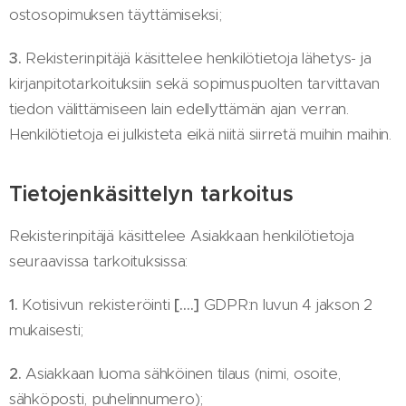
ostosopimuksen täyttämiseksi;
3.
Rekisterinpitäjä käsittelee henkilötietoja lähetys- ja
kirjanpitotarkoituksiin sekä sopimuspuolten tarvittavan
tiedon välittämiseen lain edellyttämän ajan verran.
Henkilötietoja ei julkisteta eikä niitä siirretä muihin maihin.
Tietojenkäsittelyn tarkoitus
Rekisterinpitäjä käsittelee Asiakkaan henkilötietoja
seuraavissa tarkoituksissa:
1.
Kotisivun rekisteröinti
[….]
GDPR:n luvun 4 jakson 2
mukaisesti;
2.
Asiakkaan luoma sähköinen tilaus (nimi, osoite,
sähköposti, puhelinnumero);