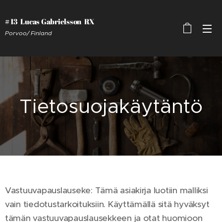
# 13 Lucas Gabrielsson RX
Porvoo/ Finland
Tietosuojakäytäntö
Vastuuvapauslauseke: Tämä asiakirja luotiin malliksi
vain tiedotustarkoituksiin. Käyttämällä sitä hyväksyt
tämän vastuuvapauslausekkeen ja otat huomioon