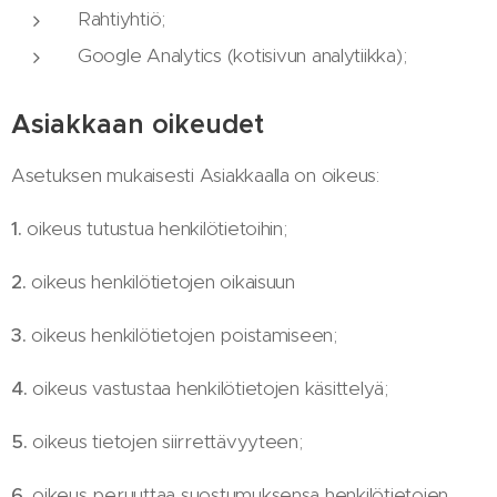
Rahtiyhtiö;
Google Analytics (kotisivun analytiikka);
Asiakkaan oikeudet
Asetuksen mukaisesti Asiakkaalla on oikeus:
1.
oikeus tutustua henkilötietoihin;
2.
oikeus henkilötietojen oikaisuun
3.
oikeus henkilötietojen poistamiseen;
4.
oikeus vastustaa henkilötietojen käsittelyä;
5.
oikeus tietojen siirrettävyyteen;
6.
oikeus peruuttaa suostumuksensa henkilötietojen