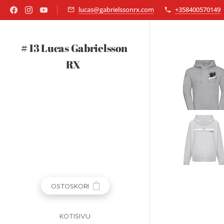
lucas@gabrielssonrx.com
+358400570149
# 13 Lucas Gabrielsson
RX
OSTOSKORI
KOTISIVU