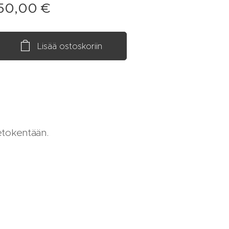
50,00
€
Lisää ostoskoriin
ietokentään.