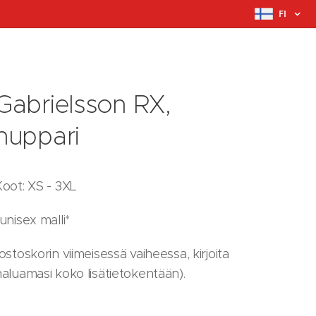
FI
Gabrielsson RX,
huppari
Koot: XS - 3XL
unisex malli*
ostoskorin viimeisessä vaiheessa, kirjoita
haluamasi koko lisätietokentään).